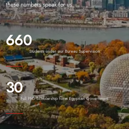
these numbers speak for us
660
Students under our Bureau Supervision
30
Full PhD Scholarship form Egyptian Government