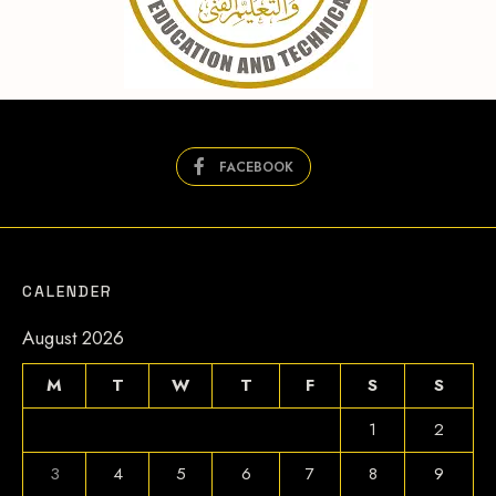
FACEBOOK
CALENDER
August 2026
M
T
W
T
F
S
S
1
2
3
4
5
6
7
8
9