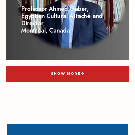
Professor Ahmed Gaber,
Egyptian Cultural Attaché and
Director,
Montréal, Canada.
SHOW MORE