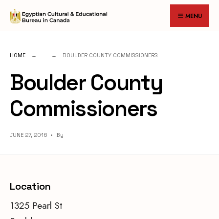
for:
Skip
MENU
to
content
HOME
BOULDER COUNTY COMMISSIONERS
Boulder County
Commissioners
JUNE 27, 2016
•
By
Location
1325 Pearl St